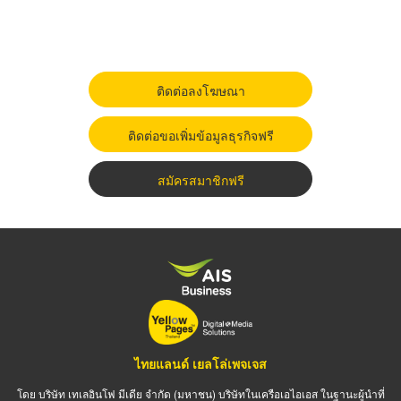
ติดต่อลงโฆษณา
ติดต่อขอเพิ่มข้อมูลธุรกิจฟรี
สมัครสมาชิกฟรี
ไทยแลนด์ เยลโล่เพจเจส
โดย บริษัท เทเลอินโฟ มีเดีย จำกัด (มหาชน) บริษัทในเครือเอไอเอส ในฐานะผู้นำที่