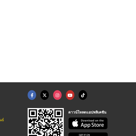
HOT
ผลิตเซ็ทของใช้ในโรงพ ...
บริการซ่อมเครื่องกำเ ...
โรงงานผลิตถุงตามสเปค
ผู้ผลิตของใช้ในโรงแรมรีสอร์ท - ยูเอสซัพพลายอเมนิตี้
จำหน่ายเครื่องปั่นไฟฟ้า เอส.อี.เอ. พาวเวอร์ เจ็นท์
โรงงานผลิตถุงพัสดุ ถุงไปรษณีย์ ถุงขยะ
ดาวน์โหลดแอปพลิเคชัน
นธ์