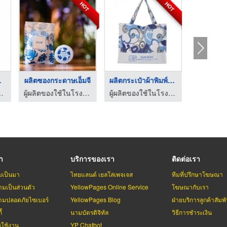
HOT
HOT
บ ...
ผลิตซองกระดาษเอ็มจี
ผลิตกระเป๋าผ้าพิมพ์แ ...
เร็จรูป ตรา MUMU
ผู้ผลิตของใช้ในโรงแรมรีสอร์ท - ยูเอสซัพพลายอเมนิตี้
ผู้ผลิตของใช้ในโรงแรมรีสอร์ท - ยูเอสซัพพลายอเมนิตี้
รา
บริการของเรา
ติดต่อเรา
มเป็นมา
ไทยแลนด์ เยลโล่เพจเจส
ทีมที่ปรึกษาโฆษณา
มเป็นส่วนตัว
YellowPages Online Service
โฆษณากับเรา
มปลอดภัยไซเบอร์
YellowPages Blog
ฝ่ายบริการลูกค้าสัมพั
้
นามบัตรดิจิทัล
วิธีการชำระเงิน
รใช้งาน
YP Chatbot