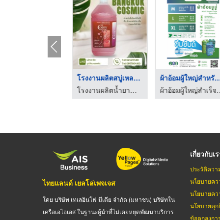
ตู้สแตนเลสเก็บเครื่อ ...
โรงงานผลิตสบู่เหลวล้ ...
ผ้าอ้อมผู้ใหญ่สำหรั
บริษัท สยาม ทรอลี่ โปรเกรสชั่น จำกัด
โรงงานผลิตน้ำยาทำความสะอาด Bangkok cosmic
ผ้าอ้อมผู้ใหญ่สำ
เกี่ยวกับเ
ประวัติควา
นโยบายควา
ไทยแลนด์ เยลโล่เพจเจส
นโยบายควา
โดย บริษัท เทเลอินโฟ มีเดีย จำกัด (มหาชน) บริษัทใน
นโยบายคุกกี
เครือเอไอเอส ในฐานะผู้นำที่ไม่เคยหยุดพัฒนาบริการ
ข้อตกลงกา