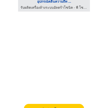
อุปกรณ์คลื่นความถี่ท ...
รับผลิตเครื่องล้างระบบอัลตร้าโซนิค - พี โซนิค แอนด์ เอนจิเนียริ่ง
รับผลิตเครื่องล้างระบบอัลตร้าโซนิค - พี โซนิค แอนด์ เอนจิเนียริ่ง