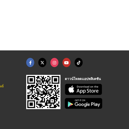
เท็ปวัด
กุญแจลูกบิด
กุญแจล
บริษัท เพชรอุตสาหกรรมเท็ปวัด จำกัด
บริษัท เพชรอุตสาหกรรมเท็ปวัด จำกัด
ดาวน์โหลดแอปพลิเคชัน
นธ์