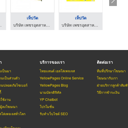
เท็ปวัด
เท็ปวัด
กุญแจลูกบิด
บริษัท เพชรอุตสาหกรรมเท็ปวัด จำกัด
บริษัท เพชรอุตสาหกรรมเท็ปวัด จำกัด
บริษัท เพชรอุตสาหกรรมเท็ปวัด จำกัด
รา
บริการของเรา
ติดต่อเรา
มเป็นมา
ไทยแลนด์ เยลโล่เพจเจส
ทีมที่ปรึกษาโฆษณา
มเป็นส่วนตัว
YellowPages Online Service
โฆษณากับเรา
มปลอดภัยไซเบอร์
YellowPages Blog
ฝ่ายบริการลูกค้าสัมพั
้
นามบัตรดิจิทัล
วิธีการชำระเงิน
รใช้งาน
YP Chatbot
บผู้ลงโฆษณา
โปรโมชั่น
ลโล่เพจเจสทั่วโลก
รับทำเว็บไซต์ SEO
ะเบียนโดเมน