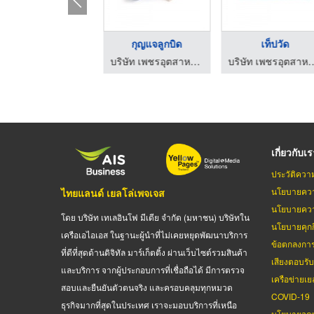
ัด
เท็ปวัด
เท็ปวัด
บริษัท เพชรอุตสาหกรรมเท็ปวัด จำกัด
บริษัท เพชรอุตสาหกรรมเท็ปวัด จำกัด
บริษัท เพชรอุตสาหกรรมเท็ปวัด จำกัด
เกี่ยวกับเ
ประวัติควา
นโยบายควา
ไทยแลนด์ เยลโล่เพจเจส
นโยบายควา
โดย บริษัท เทเลอินโฟ มีเดีย จำกัด (มหาชน) บริษัทใน
นโยบายคุกกี
เครือเอไอเอส ในฐานะผู้นำที่ไม่เคยหยุดพัฒนาบริการ
ข้อตกลงกา
ที่ดีที่สุดด้านดิจิทัล มาร์เก็ตติ้ง ผ่านเว็บไซต์รวมสินค้า
เสียงตอบรั
และบริการ จากผู้ประกอบการที่เชื่อถือได้ มีการตรวจ
เครือข่ายเย
สอบและยืนยันตัวตนจริง และครอบคลุมทุกหมวด
COVID-19
ธุรกิจมากที่สุดในประเทศ เราจะมอบบริการที่เหนือ
นโยบายจดท