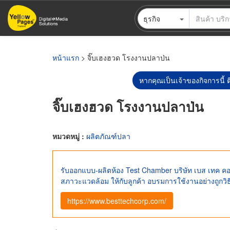
ข้าม
ธุรกิจ
ไป
ยัง
เนื้อหา
หลัก
หน้าแรก
> จิ๊บเฮงฮวด โรงงานปลาป่น
หากคุณเป็นเจ้าของกิจการนี้ ต
จิ๊บเฮงฮวด โรงงานปลาป่น
หมวดหมู่ :
ผลิตภัณฑ์ปลา
รับออกแบบ-ผลิตห้อง Test Chamber บริษัท เบส เทค คอร
สภาวะแวดล้อม ให้กับลูกค้า อบรมการใช้งานอย่างถูกวิธ
https://www.besttechcorp.com/