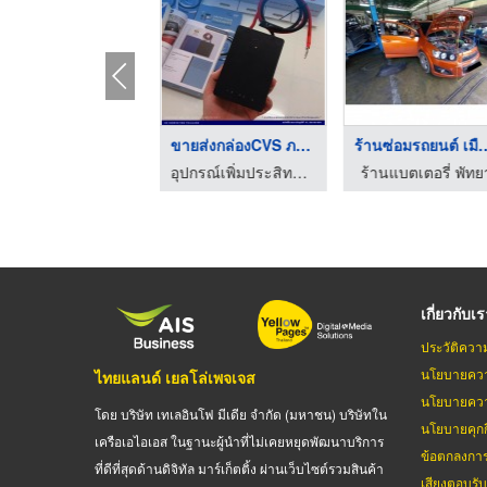
ขายส่งกล่องHot stabi ...
ขายส่งกล่องCVS ภาคอี ...
ร้านซ่อมรถยนต์
อุปกรณ์เพิ่มประสิทธิภาพไฟฟ้ารถยนต์ ไฟดี แบตดี เร่งดีกว่า
อุปกรณ์เพิ่มประสิทธิภาพไฟฟ้ารถยนต์ ไฟดี แบตดี เร่งดีกว่า
ร้านแบตเตอรี่ พัทย
เกี่ยวกับเ
ประวัติควา
นโยบายควา
ไทยแลนด์ เยลโล่เพจเจส
นโยบายควา
โดย บริษัท เทเลอินโฟ มีเดีย จำกัด (มหาชน) บริษัทใน
นโยบายคุกกี
เครือเอไอเอส ในฐานะผู้นำที่ไม่เคยหยุดพัฒนาบริการ
ข้อตกลงกา
ที่ดีที่สุดด้านดิจิทัล มาร์เก็ตติ้ง ผ่านเว็บไซต์รวมสินค้า
เสียงตอบรั