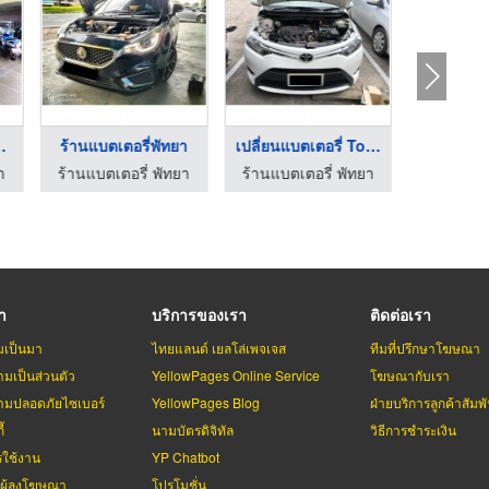
 เมือง ...
ร้านแบตเตอรี่พัทยา
เปลี่ยนแบตเตอรี่ Toy ...
า
ร้านแบตเตอรี่ พัทยา
ร้านแบตเตอรี่ พัทยา
ร้านแบตเต
รา
บริการของเรา
ติดต่อเรา
มเป็นมา
ไทยแลนด์ เยลโล่เพจเจส
ทีมที่ปรึกษาโฆษณา
มเป็นส่วนตัว
YellowPages Online Service
โฆษณากับเรา
มปลอดภัยไซเบอร์
YellowPages Blog
ฝ่ายบริการลูกค้าสัมพั
้
นามบัตรดิจิทัล
วิธีการชำระเงิน
รใช้งาน
YP Chatbot
บผู้ลงโฆษณา
โปรโมชั่น