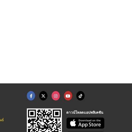
รับสั่งผลิตกระป๋องตา ...
ปี๊บฝาพลาสติก
โรงงานผลิตกระป๋องสี
ผลิต-รับสั่งทำกระป๋อง กระป๋องบรรจุภัณฑ์
โรงงานผลิตปี๊บ สมุทรปราการ อี วาย เอช (1998)
ผลิต-รับสั่งทำกระป๋อง กระป๋องบรรจุภัณฑ์
ดาวน์โหลดแอปพลิเคชัน
นธ์