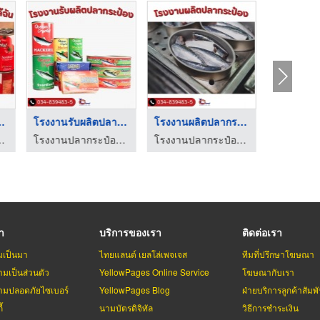
ป๋อง ใกล ...
โรงงานรับผลิตปลากระป ...
โรงงานผลิตปลากระป๋อง
- ลักกี้แคนเนอรี่
โรงงานปลากระป๋อง - ลักกี้แคนเนอรี่
โรงงานปลากระป๋อง - ลักกี้แคนเนอรี่
รา
บริการของเรา
ติดต่อเรา
มเป็นมา
ไทยแลนด์ เยลโล่เพจเจส
ทีมที่ปรึกษาโฆษณา
มเป็นส่วนตัว
YellowPages Online Service
โฆษณากับเรา
มปลอดภัยไซเบอร์
YellowPages Blog
ฝ่ายบริการลูกค้าสัมพั
้
นามบัตรดิจิทัล
วิธีการชำระเงิน