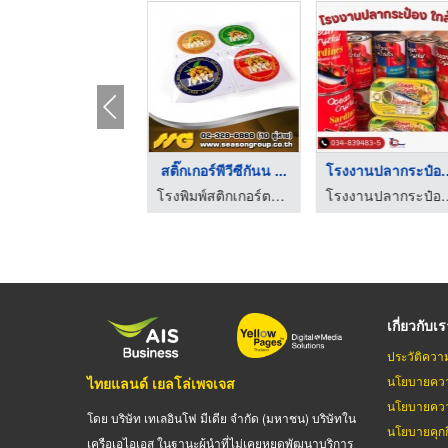
เครื่องเอกซเรย์ตรวจส ...
สติ๊กเกอร์พีวีซีกันน ...
โรงงานปลากระ
เครื่องตรวจจับสิ่งแปลกปลอมในอาหาร Optical Sorter
โรงพิมพ์สติกเกอร์ตามสั่ง - ซีซันกรุ๊ป
โรงงานปลากระป๋อง 
เกี่ยวกับเ
ประวัติควา
นโยบายควา
ไทยแลนด์ เยลโล่เพจเจส
นโยบายควา
โดย บริษัท เทเลอินโฟ มีเดีย จำกัด (มหาชน) บริษัทใน
นโยบายคุกกี
เครือเอไอเอส ในฐานะผู้นำที่ไม่เคยหยุดพัฒนาบริการ