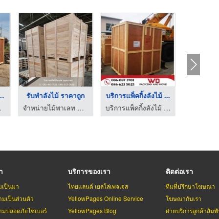
งไม้ทำตามแบ ...
รับทำลังไม้ ราคาถูก
บริการแพ็คกิ้งลังไม้ ...
แพ็คกิ้งลัง
บล็ควู้ด
จำหน่ายไม้พาเลท สมุทรสาคร - แบล็ควู้ด
บริการแพ็คกิ้งลังไม้ ลังโปร่ง ลังทึบ พร้อมขนย้ายสินค้าอุตสาหกรรม
รา
บริการของเรา
ติดต่อเรา
มเป็นมา
ไทยแลนด์ เยลโล่เพจเจส
ทีมที่ปรึกษาโฆษณา
มเป็นส่วนตัว
YellowPages Online Service
โฆษณากับเรา
มปลอดภัยไซเบอร์
YellowPages Blog
ฝ่ายบริการลูกค้าสัมพั