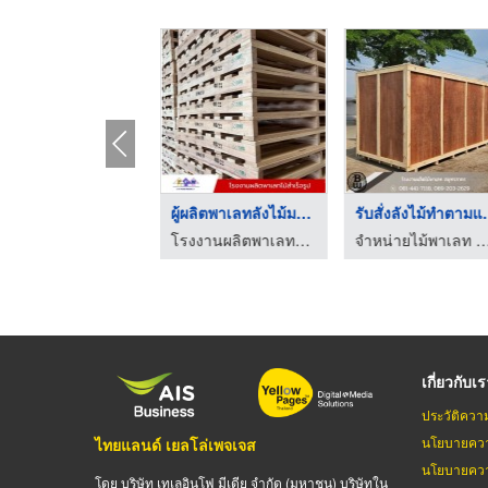
บริการแพ็คเครื่องจัก ...
ผู้ผลิตพาเลทลังไม้มา ...
รับสั่งลั
บริการแพ็คกิ้งลังไม้ ลังโปร่ง ลังทึบ พร้อมขนย้ายสินค้าอุตสาหกรรม
โรงงานผลิตพาเลทไม้ ขายส่งพาเลทไม้ - พี.พี.วูด โปรดักท์
จำหน่ายไม้พาเลท สมุทรสาคร - แ
เกี่ยวกับเ
ประวัติควา
นโยบายควา
ไทยแลนด์ เยลโล่เพจเจส
นโยบายควา
โดย บริษัท เทเลอินโฟ มีเดีย จำกัด (มหาชน) บริษัทใน