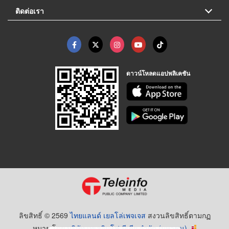
ติดต่อเรา
ดาวน์โหลดแอปพลิเคชัน
ลิขสิทธิ์ © 2569
ไทยแลนด์ เยลโล่เพจเจส
สงวนลิขสิทธิ์ตามกฏ
หมาย โดย
บริษัท เทเลอินโฟ มีเดีย จำกัด (มหาชน)