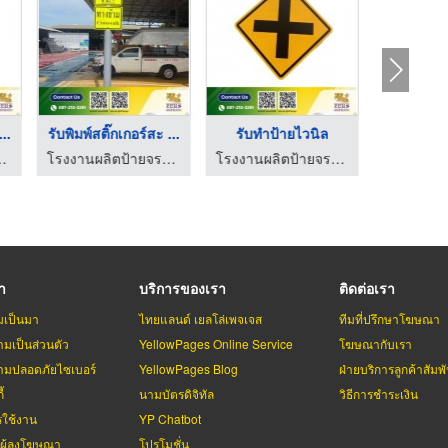
..
รับพิมพ์สติ๊กเกอร์สะ ...
รับทำป้ายไวนิล
็ท สติ๊กเกอร์สะท้อนแสง - Zeus
โรงงานผลิตป้ายจราจร ป้ายอิงค์เจ็ท สติ๊กเกอร์สะท้อนแสง - Zeus
โรงงานผลิตป้ายจราจร ป้ายอิงค์เจ็ท สติ๊กเกอร์สะท้อนแสง - Zeus
รา
บริการของเรา
ติดต่อเรา
มเป็นมา
ไทยแลนด์ เยลโล่เพจเจส
ทีมที่ปรึกษาโฆษณา
มเป็นส่วนตัว
YellowPages Online Service
โฆษณากับเรา
มปลอดภัยไซเบอร์
YellowPages Blog
ฝ่ายบริการลูกค้าสัมพั
้
นามบัตรดิจิทัล
วิธีการชำระเงิน
รใช้งาน
YP Chatbot
บผู้ลงโฆษณา
โปรโมชั่น