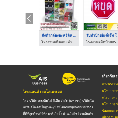
รับผลิตกล่องไปรษณีย์ ...
สั่งทำกล่องอะคริลิค ...
รับทำป้ายอิงค์เจ๊ท ใ .
โรงงานผลิตกล่องแพ็คเกจจิ้ง พระราม2 - CWP
โรงงานผลิตและจำหน่ายอะคริลิคราคาปลีก-ส่ง รับแปรรูปอะคริลิคตามแบบ
โรงงานผลิตป้ายจราจร ป้ายอิงค์เจ
เกี่ยวกับเ
ประวัติควา
นโยบายควา
ไทยแลนด์ เยลโล่เพจเจส
นโยบายควา
โดย บริษัท เทเลอินโฟ มีเดีย จำกัด (มหาชน) บริษัทใน
นโยบายคุกกี
เครือเอไอเอส ในฐานะผู้นำที่ไม่เคยหยุดพัฒนาบริการ
ข้อตกลงกา
ที่ดีที่สุดด้านดิจิทัล มาร์เก็ตติ้ง ผ่านเว็บไซต์รวมสินค้า
เสียงตอบรั