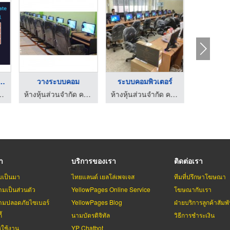
กสูตรพิเศษ Pa ...
วางระบบคอม
ระบบคอมพิวเตอร์
วางระบบเ
ู โซลูชั่น จำกัด
ห้างหุ้นส่วนจำกัด คอมพ์เทค ไอที เซอร์วิส
ห้างหุ้นส่วนจำกัด คอมพ์เทค ไอที เซอร์วิส
รา
บริการของเรา
ติดต่อเรา
มเป็นมา
ไทยแลนด์ เยลโล่เพจเจส
ทีมที่ปรึกษาโฆษณา
มเป็นส่วนตัว
YellowPages Online Service
โฆษณากับเรา
มปลอดภัยไซเบอร์
YellowPages Blog
ฝ่ายบริการลูกค้าสัมพั
้
นามบัตรดิจิทัล
วิธีการชำระเงิน
รใช้งาน
YP Chatbot