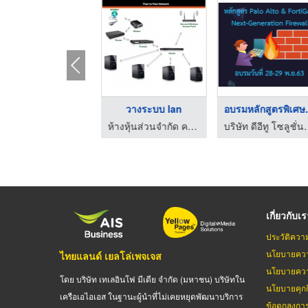
ขายกล้องวงจรปิด ระบบ ...
วางระบบ lan
อบรมหลั
ไอคอน ซีซีทีวี กล้องวงจรปิด สมุทรปราการ
ห้างหุ้นส่วนจำกัด คอมพ์เทค ไอที เซอร์วิส
บริษัท ดีอีท
เกี่ยวกับเ
ประวัติควา
นโยบายควา
ไทยแลนด์ เยลโล่เพจเจส
นโยบายควา
โดย บริษัท เทเลอินโฟ มีเดีย จำกัด (มหาชน) บริษัทใน
นโยบายคุกกี
เครือเอไอเอส ในฐานะผู้นำที่ไม่เคยหยุดพัฒนาบริการ
ข้อตกลงกา