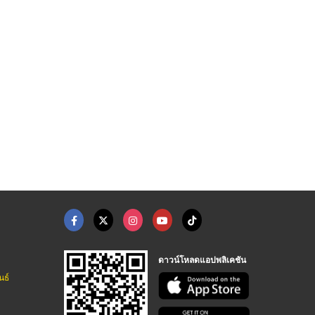
น็ตเวิร์ค
ติตตั้งระบบเน็ตเวิร์ ...
ขายกล้องวงจรปิด ระบบ ...
ห้างหุ้นส่วนจำกัด คอมพ์เทค ไอที เซอร์วิส
ห้างหุ้นส่วนจำกัด คอมพ์เทค ไอที เซอร์วิส
ไอคอน ซีซีทีวี กล้องวงจรปิด สมุทรปราการ
ดาวน์โหลดแอปพลิเคชัน
นธ์