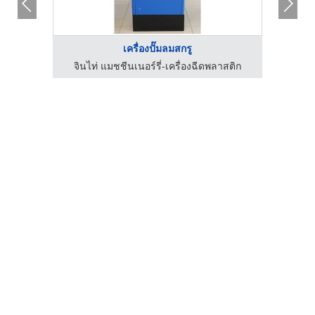
เครื่องปั๊มลมสกรู
บริษัท พีดับบลิวเค เอ็นจิเนียริ่ง เทอร์โมฟอร์มเมอร์ จำกัด
จินไท่ แมชชีนเนอร์รี่-เครื่องฉีดพลาสติก
โ