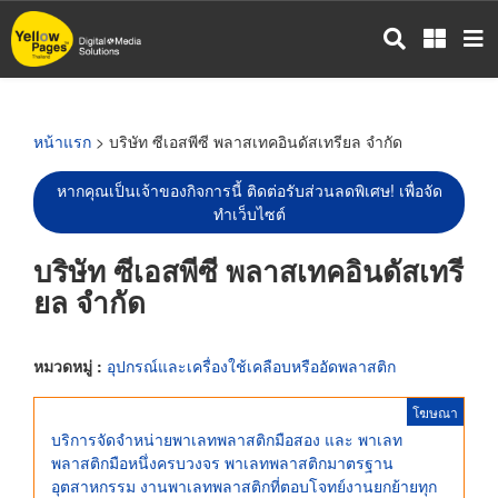
ข้าม
ไป
ยัง
เนื้อหา
หลัก
หน้าแรก
> บริษัท ซีเอสพีซี พลาสเทคอินดัสเทรียล จำกัด
หากคุณเป็นเจ้าของกิจการนี้ ติดต่อรับส่วนลดพิเศษ! เพื่อจัด
ทำเว็บไซต์
บริษัท ซีเอสพีซี พลาสเทคอินดัสเทรี
ยล จำกัด
หมวดหมู่ :
อุปกรณ์และเครื่องใช้เคลือบหรืออัดพลาสติก
โฆษณา
บริการจัดจำหน่ายพาเลทพลาสติกมือสอง และ พาเลท
พลาสติกมือหนึ่งครบวงจร พาเลทพลาสติกมาตรฐาน
อุตสาหกรรม งานพาเลทพลาสติกที่ตอบโจทย์งานยกย้ายทุก