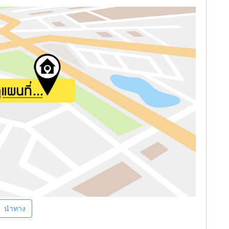
นำทาง