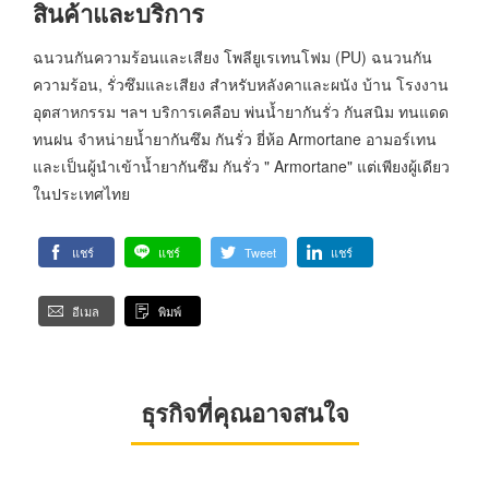
สินค้าและบริการ
ฉนวนกันความร้อนและเสียง โพลียูเรเทนโฟม (PU) ฉนวนกัน
ความร้อน, รั่วซึมและเสียง สำหรับหลังคาและผนัง บ้าน โรงงาน
อุตสาหกรรม ฯลฯ บริการเคลือบ พ่นน้ำยากันรั่ว กันสนิม ทนแดด
ทนฝน จำหน่ายน้ำยากันซึม กันรั่ว ยี่ห้อ Armortane อามอร์เทน
และเป็นผู้นำเข้าน้ำยากันซึม กันรั่ว " Armortane" แต่เพียงผู้เดียว
ในประเทศไทย
แชร์
แชร์
Tweet
แชร์
อีเมล
พิมพ์
ธุรกิจที่คุณอาจสนใจ