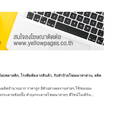
ือบพลาสติก, โรงพิมพ์ฉลากสินค้า, รับทำป้ายโฆษณาทาด่วน, ผลิต
านผลิตจำนวนมาก ราคาถูก มีตัวอย่างผลงานสวยๆ ใช้ชมเยอะ
งกระดาษช้อปปิ้ง ทำถุงกระดาษโฆษณาสวยๆ ดีไซน์โมเดิร์น...