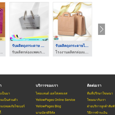
รับผลิตถุงกระดาษ พร้ ...
รับผลิตถุงกระดาษไม่ม ...
่เครื่องประดับเฮียบเซ้ง 85
รับผลิตกล่องแพคเกจจิ้ง
โรงงานผลิตกล่องแพคเกจจิ้งด่วน ไม่มีขั้นต่ำ
รา
บริการของเรา
ติดต่อเรา
มเป็นมา
ไทยแลนด์ เยลโล่เพจเจส
ทีมที่ปรึกษาโฆษณา
มเป็นส่วนตัว
YellowPages Online Service
โฆษณากับเรา
มปลอดภัยไซเบอร์
YellowPages Blog
ฝ่ายบริการลูกค้าสัมพั
้
นามบัตรดิจิทัล
วิธีการชำระเงิน