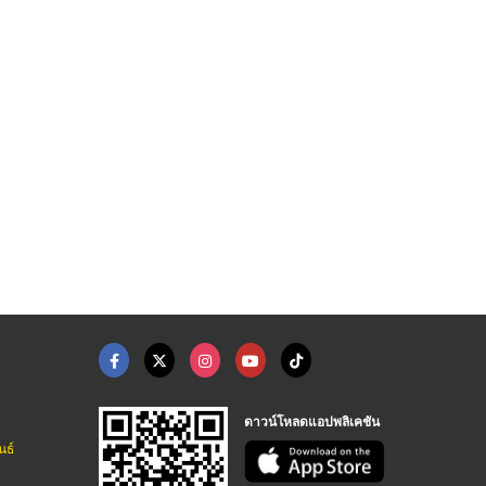
รับผลิตถุงกระดาษพิมพ ...
รับพิมพ์ถุงกระดาษไม่ ...
ถุงกระดาษใส่กาแฟเย็น ...
โรงงานผลิตกล่องแพคเกจจิ้งด่วน ไม่มีขั้นต่ำ
โรงพิมพ์สติกเกอร์ตามสั่ง - ซีซันกรุ๊ป
โรงงานผลิตบรรจุภัณฑ์อาหาร U Pack Green Vision
ดาวน์โหลดแอปพลิเคชัน
นธ์