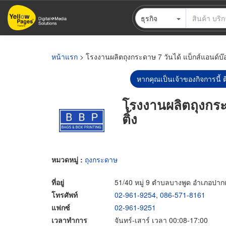
ข้าม
ธุรกิจ
ไป
ยัง
เนื้อหา
หลัก
หน้าแรก
> โรงงานผลิตถุงกระดาษ 7 วันได้ แบ็กส์แอนด์บ๊อก
หากคุณเป็นเจ้าของกิจการนี้ ต
โรงงานผลิตถุงกระด
ติ้ง
หมวดหมู่ :
ถุงกระดาษ
ที่อยู่
51/40 หมู่ 9 ตำบลบางพูด อำเภอปากเ
โทรศัพท์
02-961-9254
,
086-571-8161
แฟกซ์
02-961-9251
เวลาทำการ
จันทร์-เสาร์ เวลา 00:08-17:00