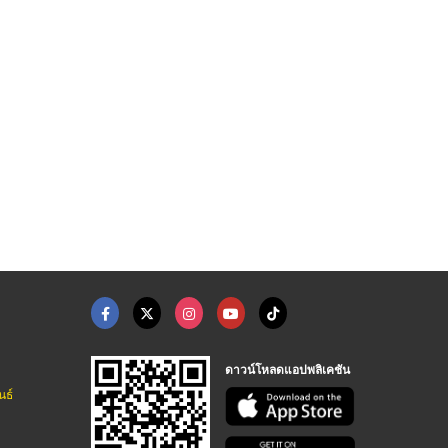
่งผนัง
ออกแบบภายใน
พระพิฆเนศไม้แกะสลัก
 ไอดีน
บริษัท โกร วิน โฮม จำกัด
ไม้แกะสลัก นนทบุรี
ดาวน์โหลดแอปพลิเคชัน
นธ์