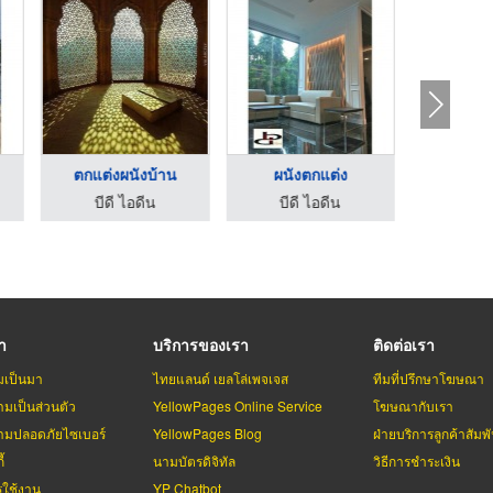
ตกแต่งผนังบ้าน
ผนังตกแต่ง
ตกแต
บีดี ไอดีน
บีดี ไอดีน
บีดี
รา
บริการของเรา
ติดต่อเรา
มเป็นมา
ไทยแลนด์ เยลโล่เพจเจส
ทีมที่ปรึกษาโฆษณา
มเป็นส่วนตัว
YellowPages Online Service
โฆษณากับเรา
มปลอดภัยไซเบอร์
YellowPages Blog
ฝ่ายบริการลูกค้าสัมพั
้
นามบัตรดิจิทัล
วิธีการชำระเงิน
รใช้งาน
YP Chatbot