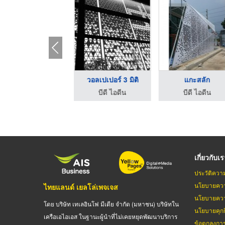
ฉลุไม้
วอลเปเปอร์ 3 มิติ
แกะสลัก
บีดี ไอดีน
บีดี ไอดีน
บีดี ไอดีน
เกี่ยวกับเ
ประวัติควา
นโยบายควา
ไทยแลนด์ เยลโล่เพจเจส
นโยบายควา
โดย บริษัท เทเลอินโฟ มีเดีย จำกัด (มหาชน) บริษัทใน
นโยบายคุกกี
เครือเอไอเอส ในฐานะผู้นำที่ไม่เคยหยุดพัฒนาบริการ
ข้อตกลงกา