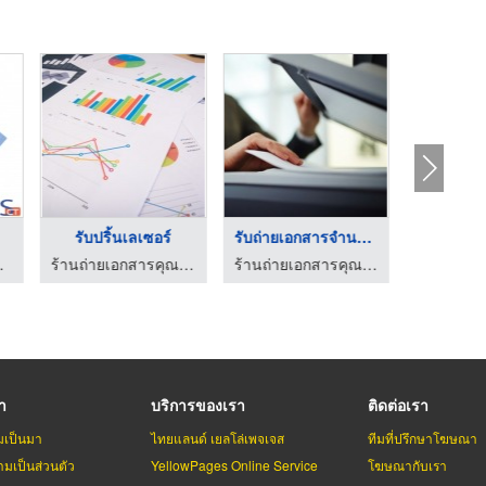
รับปริ้นเลเซอร์
รับถ่ายเอกสารจำนวนมา ...
ที เปเปอร์
ร้านถ่ายเอกสารคุณภาพสูง ก๊อปปี้สตาร์
ร้านถ่ายเอกสารคุณภาพสูง ก๊อปปี้สตาร์
รา
บริการของเรา
ติดต่อเรา
มเป็นมา
ไทยแลนด์ เยลโล่เพจเจส
ทีมที่ปรึกษาโฆษณา
มเป็นส่วนตัว
YellowPages Online Service
โฆษณากับเรา