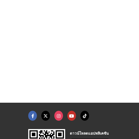
DEL-TRON NBT-1065A C ...
จำหน่ายแฟ้มใส่เอกสาร ...
รับเหมาย้ายออฟฟิศราค ...
จัดหาสินค้าโรงงาน - คอมโพเนนท์ เทรด เซ็นเตอร์
เครื่องเขียน-กลชาญวิทย์ เซ็นเตอร์
บริษัทรับเหมาย้ายออฟฟิศ-เอ็น.เจ.แพ็คแอนด์มูฟ
ดาวน์โหลดแอปพลิเคชัน