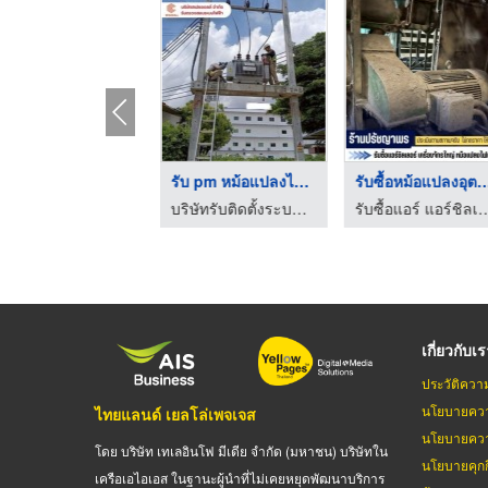
รับติดตั้งหม้อแปลง
รับ pm หม้อแปลงไฟฟ้า
รับซื้อหม้อแปลงอุ
รับเหมาไฟฟ้าโรงงาน - เอ็นซีเอ็นเอกรุ๊ป
บริษัทรับติดตั้งระบบไฟฟ้า ตรวจสอบระบบไฟฟ้า ระบบดับเพลิง – ระยอง
รับซื้อแอร์ แอร์ชิลเลอร์ เครื่องจักร หม้อแปลงไฟ
เกี่ยวกับเ
ประวัติควา
นโยบายควา
ไทยแลนด์ เยลโล่เพจเจส
นโยบายควา
โดย บริษัท เทเลอินโฟ มีเดีย จำกัด (มหาชน) บริษัทใน
นโยบายคุกกี
เครือเอไอเอส ในฐานะผู้นำที่ไม่เคยหยุดพัฒนาบริการ