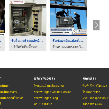
ตสา ...
รับโอเวอร์ฮอลล์หม้อแ ...
รับซ่อมหม้อแปลงไฟฟ้า
ฟ้า ทุกรุ่น - PYP Recycle
บริษัทรับติดตั้งระบบไฟฟ้า ตรวจสอบระบบไฟฟ้า ระบบดับเพลิง – ระยอง
รับตรวจสอบระบบไฟฟ้า ระบบ Fire Alarm - อิเล็กตร้าเทค เอ็นจิเนียริ่ง
รา
บริการของเรา
ติดต่อเรา
มเป็นมา
ไทยแลนด์ เยลโล่เพจเจส
ทีมที่ปรึกษาโฆษณา
มเป็นส่วนตัว
YellowPages Online Service
โฆษณากับเรา
มปลอดภัยไซเบอร์
YellowPages Blog
ฝ่ายบริการลูกค้าสัมพั
้
นามบัตรดิจิทัล
วิธีการชำระเงิน