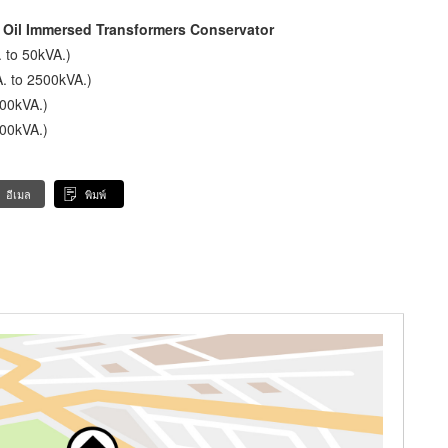
ัน Oil Immersed Transformers Conservator
 to 50kVA.)
. to 2500kVA.)
500kVA.)
500kVA.)
อีเมล
พิมพ์