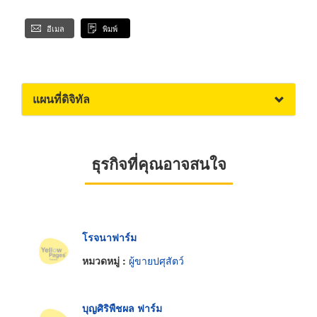
อีเมล
พิมพ์
แผนที่ดิจิทัล
ธุรกิจที่คุณอาจสนใจ
โรจนาฟาร์ม
หมวดหมู่ :
ผู้ขายปศุสัตว์
บุญศิริพืชผล ฟาร์ม