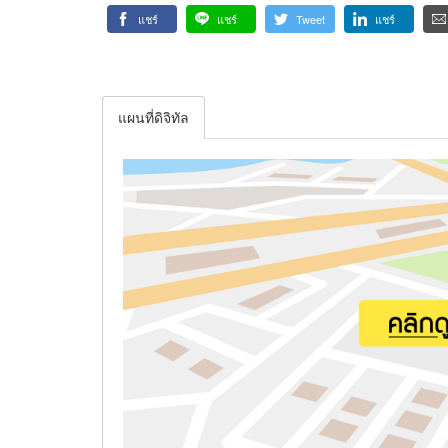
แชร์
แชร์
Tweet
แชร์
แผนที่ดิจิทัล