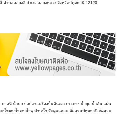
สี่ ตำบลคลองสี่ อำเภอคลองหลวง จังหวัดปทุมธานี 12120
ลหี น้ำตก บ่อปลา เครื่องปั้นดินเผา กระถาง น้ำผุด น้ำล้น แผ่น
ะน้ำตก น้ำผุด น้ำพุ ม่านน้ำ รับดูแลสวน จัดสวนปทุมธานี จัดสวน