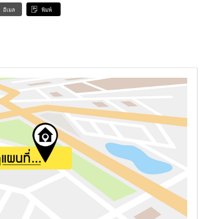
อีเมล
พิมพ์