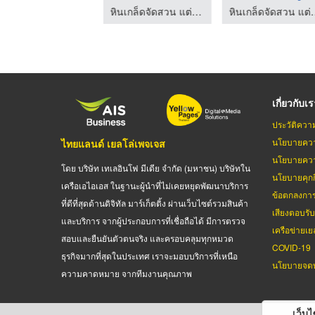
หินเกล็ดจัดสวน แต่งสวน ปูทางเดิน ส.อรุณคอนกรีต ปทุมธานี
หินเกล็ดจัดสวน แต่งสวน ปูทางเดิน ส.อรุณคอนกรีต ปทุมธานี
หินเกล็ดจัดสวน แต่งสวน ป
เกี่ยวกับเ
ประวัติควา
นโยบายควา
ไทยแลนด์ เยลโล่เพจเจส
นโยบายควา
โดย บริษัท เทเลอินโฟ มีเดีย จำกัด (มหาชน) บริษัทใน
นโยบายคุกกี
เครือเอไอเอส ในฐานะผู้นำที่ไม่เคยหยุดพัฒนาบริการ
ข้อตกลงกา
ที่ดีที่สุดด้านดิจิทัล มาร์เก็ตติ้ง ผ่านเว็บไซต์รวมสินค้า
เสียงตอบรั
และบริการ จากผู้ประกอบการที่เชื่อถือได้ มีการตรวจ
เครือข่ายเย
สอบและยืนยันตัวตนจริง และครอบคลุมทุกหมวด
COVID-19
ธุรกิจมากที่สุดในประเทศ เราจะมอบบริการที่เหนือ
นโยบายจดท
ความคาดหมาย จากทีมงานคุณภาพ
เว็บไซ