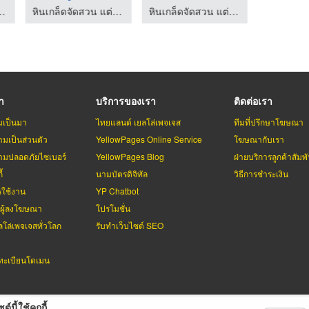
ูทางเดิน ส.อรุณคอนกรีต ปทุมธานี
หินเกล็ดจัดสวน แต่งสวน ปูทางเดิน ส.อรุณคอนกรีต ปทุมธานี
หินเกล็ดจัดสวน แต่งสวน ปูทางเดิน ส.อรุณคอนกรีต ปทุมธานี
รา
บริการของเรา
ติดต่อเรา
มเป็นมา
ไทยแลนด์ เยลโล่เพจเจส
ทีมที่ปรึกษาโฆษณา
มเป็นส่วนตัว
YellowPages Online Service
โฆษณากับเรา
มปลอดภัยไซเบอร์
YellowPages Blog
ฝ่ายบริการลูกค้าสัมพั
้
นามบัตรดิจิทัล
วิธีการชำระเงิน
รใช้งาน
YP Chatbot
บผู้ลงโฆษณา
โปรโมชั่น
ลโล่เพจเจสทั่วโลก
รับทำเว็บไซต์ SEO
ะเบียนโดเมน
ต์นี้ใช้คุกกี้