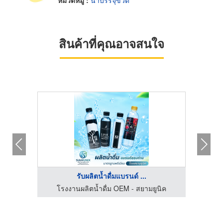
สินค้าที่คุณอาจสนใจ
รับผลิตน้ำดื่มแบรนด์ ...
นิค
โรงงานผลิตน้ำดื่ม OEM - สยามยูนิค
โร