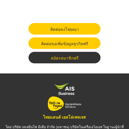
ติดต่อลงโฆษณา
ติดต่อขอเพิ่มข้อมูลธุรกิจฟรี
สมัครสมาชิกฟรี
ไทยแลนด์ เยลโล่เพจเจส
โดย บริษัท เทเลอินโฟ มีเดีย จำกัด (มหาชน) บริษัทในเครือเอไอเอส ในฐานะผู้นำที่