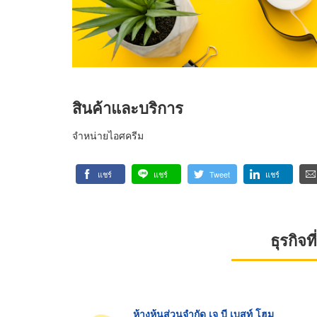
สินค้าและบริการ
จำหน่ายไอศครีม
แชร์
แชร์
Tweet
แชร์
ธุรกิจ
ห้างหุ้นส่วนจำกัด เจ บี เบสท์ โฮม