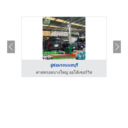
อู่ซ่อมรถนนทบุรี
อู่ซ่อมเกียร์ออโต้ รถญี่ปุ่นและรถยุโรป - ราชพฤกษ์ออโต้
คาสตรอลบางใหญ่ ออโต้เซอร์วิส