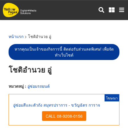
ข้าม
ไป
ยัง
เนื้อหา
หลัก
หน้าแรก
> โชติอำนวย อู่
หากคุณเป็นเจ้าของกิจการนี้ ติดต่อรับส่วนลดพิเศษ! เพื่อจัด
ทำเว็บไซต์
โชติอำนวย อู่
หมวดหมู่ :
อู่ซ่อมรถยนต์
โฆษณา
อู่ซ่อมสีและตัวถัง สมุทรปราการ - ขวัญฉัตร การาจ
CALL 08-9208-0156