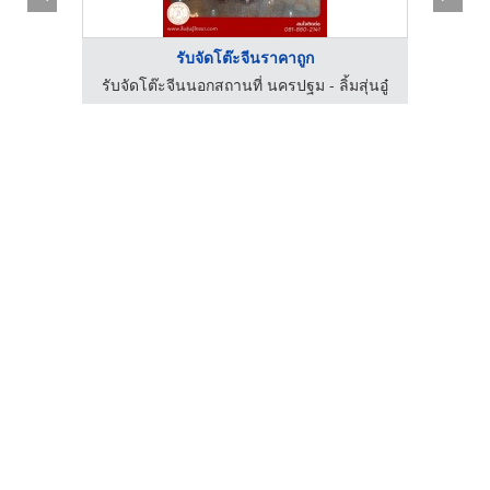
รับจัดโต๊ะจีนราคาถูก
สุ่นอู๋
รับจัดโต๊ะจีนนอกสถานที่ นครปฐม - ลิ้มสุ่นอู๋