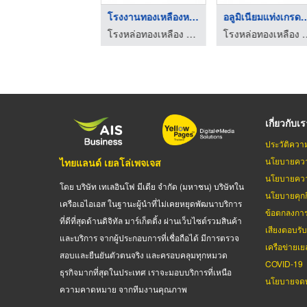
แผ่นทองเหลืองหล่อพระ
โรงงานทองเหลืองหล่อพ ...
อลูมิเนียมแท่งเ
โรงหล่อทองเหลือง ช ไทยรุ่งเรืองโลหะภัณฑ์
โรงหล่อทองเหลือง ช ไทยรุ่งเรืองโลหะภัณฑ์
โรงหล่อทองเหลือง ช ไ
เกี่ยวกับเ
ประวัติควา
นโยบายควา
ไทยแลนด์ เยลโล่เพจเจส
นโยบายควา
โดย บริษัท เทเลอินโฟ มีเดีย จำกัด (มหาชน) บริษัทใน
นโยบายคุกกี
เครือเอไอเอส ในฐานะผู้นำที่ไม่เคยหยุดพัฒนาบริการ
ข้อตกลงกา
ที่ดีที่สุดด้านดิจิทัล มาร์เก็ตติ้ง ผ่านเว็บไซต์รวมสินค้า
เสียงตอบรั
และบริการ จากผู้ประกอบการที่เชื่อถือได้ มีการตรวจ
เครือข่ายเย
สอบและยืนยันตัวตนจริง และครอบคลุมทุกหมวด
COVID-19
ธุรกิจมากที่สุดในประเทศ เราจะมอบบริการที่เหนือ
นโยบายจดท
ความคาดหมาย จากทีมงานคุณภาพ