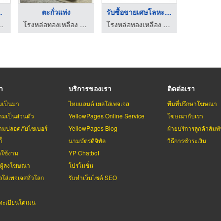
กรดต่ ...
ตะกั่วแท่ง
รับซื้อขายเศษโลหะทอง ...
ผู้ผลิต
ทยรุ่งเรืองโลหะภัณฑ์
โรงหล่อทองเหลือง ช ไทยรุ่งเรืองโลหะภัณฑ์
โรงหล่อทองเหลือง ช ไทยรุ่งเรืองโลหะภัณฑ์
รา
บริการของเรา
ติดต่อเรา
มเป็นมา
ไทยแลนด์ เยลโล่เพจเจส
ทีมที่ปรึกษาโฆษณา
มเป็นส่วนตัว
YellowPages Online Service
โฆษณากับเรา
มปลอดภัยไซเบอร์
YellowPages Blog
ฝ่ายบริการลูกค้าสัมพั
้
นามบัตรดิจิทัล
วิธีการชำระเงิน
รใช้งาน
YP Chatbot
บผู้ลงโฆษณา
โปรโมชั่น
ลโล่เพจเจสทั่วโลก
รับทำเว็บไซต์ SEO
ะเบียนโดเมน