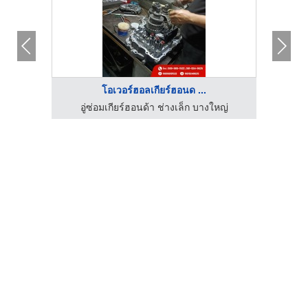
โอเวอร์ฮอลเกียร์ฮอนด ...
รช่าง
อู่ซ่อมเกียร์ฮอนด้า ช่างเล็ก บางใหญ่
อู่ซ