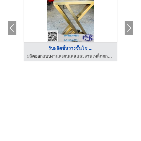
รับผลิตชั้นวางชั้นโช ...
ผลิตออกแบบงานสเตนเลสและงานเหล็กตกแต่งภายใน-พีเอสเค เมทัล เวิร์ค