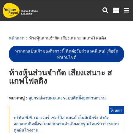
ข้าม
ไป
ยัง
เนื้อหา
หลัก
หน้าแรก
> ห้างหุ้นส่วนจำกัด เสียงเสนาะ สแกฟโฟลดิง
หากคุณเป็นเจ้าของกิจการนี้ ติดต่อรับส่วนลดพิเศษ! เพื่อจัด
ทำเว็บไซต์
ห้างหุ้นส่วนจำกัด เสียงเสนาะ ส
แกฟโฟลดิง
หมวดหมู่ :
อุปกรณ์ควบคุมและระบบติดตั้งอุตสาหกรรม
โฆษณา
บริษัท พี.พี. เพาเวอร์ เซอร์วิส แอนด์ เอ็นจิเนียริ่ง จำกัด
ออกแบบติดตั้งระบบสายพานลำเลียงสกรู พร้อมรับวางระบบ
ดูดฝุ่นโรงงาน