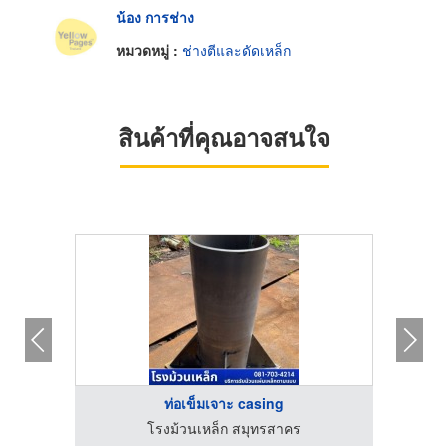
น้อง การช่าง
หมวดหมู่ :
ช่างตีและดัดเหล็ก
สินค้าที่คุณอาจสนใจ
ท่อเข็มเจาะ casing
ติดตั้งรางน้ำฝน ราคาถูก - ส.รวมช่าง พิษณุโลก
โรงม้วนเหล็ก สมุทรสาคร