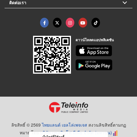
ติดต่อเรา
ดาวน์โหลดแอปพลิเคชัน
ลิขสิทธิ์ © 2569
ไทยแลนด์ เยลโล่เพจเจส
สงวนลิขสิทธิ์ตามกฏ
หมาย โดย
บริษัท เทเลอินโฟ มีเดีย จำกัด (มหาชน)