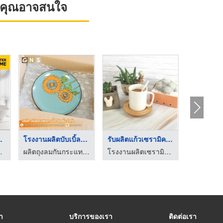
ที่คุณอาจสนใจ
นิล
จำหน่ายสุขภัณฑ์ห้องน ...
โรงงานผลิตบับเบิ้ลกั ...
บริษัท บี แอนด์ เค แมททีเรียล เทรดดิ้ง จำกัด
ร้านวัสดุก่อสร้าง ธัญบุรี ปทุมธานี - Center Home
ผลิตถุงลมกันกระแทก พลาสติกกันกระแทกแบบเป่าลม Air Bubble
รา
บริการของเรา
ติดต่อเรา