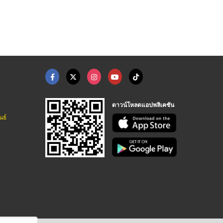
ดาวน์โหลดแอปพลิเคชัน
นธ์