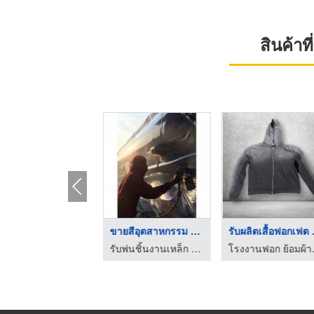
สินค้า
บริการงานพ่นสีฝุ่น P ...
ขายสีอุตสาหกรรม ชลบุ ...
รับผล
รับพ่นสีฝุ่น สมุทรปราการ - เจพี โค้ทติ้ง
รับพ่นชิ้นงานเหล็ก ชลบุรี
โรงงานฟ