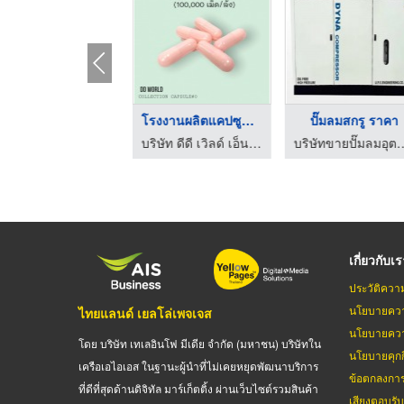
ขวดกลมไหล่ลาด PVC 15 ...
โรงงานผลิตแคปซูลเปล่ ...
ปั๊มลมสกรู ราคา
บริษัท ดีดี เวิลด์ เอ็นเตอร์ไพรส์ จำกัด
บริษัท ดีดี เวิลด์ เอ็นเตอร์ไพรส์ จำกัด
บริษัทขายปั๊มลมอุตสาหกรรม - ยู
เกี่ยวกับเ
ประวัติควา
นโยบายควา
ไทยแลนด์ เยลโล่เพจเจส
นโยบายควา
โดย บริษัท เทเลอินโฟ มีเดีย จำกัด (มหาชน) บริษัทใน
นโยบายคุกกี
เครือเอไอเอส ในฐานะผู้นำที่ไม่เคยหยุดพัฒนาบริการ
ข้อตกลงกา
ที่ดีที่สุดด้านดิจิทัล มาร์เก็ตติ้ง ผ่านเว็บไซต์รวมสินค้า
เสียงตอบรั