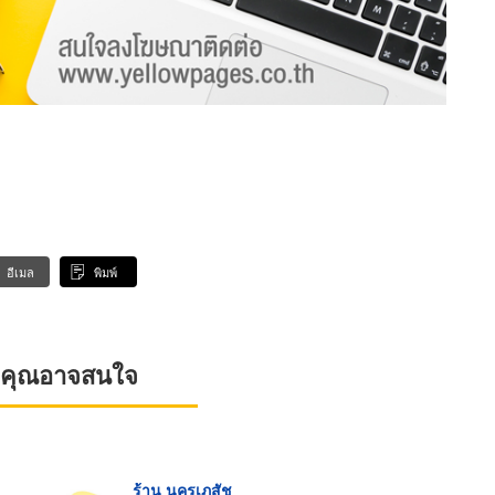
อีเมล
พิมพ์
ที่คุณอาจสนใจ
ร้าน นครเภสัช