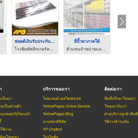
ฟอยด์เงินรับประกันสิ ...
ยี่ปั๊วยาภาคใต้
.พี.อี.เอ็นจิเนียริ่ง
โรงพิมพ์สติกเกอร์ตามสั่ง - ซีซันกรุ๊ป
ตัวแทนจำหน่ายและขายส่งยาเวชภัณฑ์
รา
บริการของเรา
ติดต่อเรา
มเป็นมา
ไทยแลนด์ เยลโล่เพจเจส
ทีมที่ปรึกษาโฆษณา
มเป็นส่วนตัว
YellowPages Online Service
โฆษณากับเรา
มปลอดภัยไซเบอร์
YellowPages Blog
ฝ่ายบริการลูกค้าสัมพั
้
นามบัตรดิจิทัล
วิธีการชำระเงิน
รใช้งาน
YP Chatbot
บผู้ลงโฆษณา
โปรโมชั่น