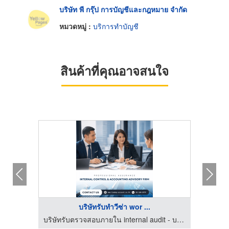
บริษัท พี กรุ๊ป การบัญชีและกฎหมาย จำกัด
หมวดหมู่ :
บริการทำบัญชี
สินค้าที่คุณอาจสนใจ
บริษัทรับทำวีซ่า wor ...
ี
บริษัทรับตรวจสอบภายใน internal audit - บริษัท เอล บิสซิเนส แอดไวเซอร์รี่ จำกัด