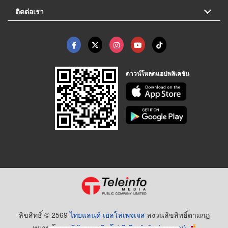
ติดต่อเรา
ดาวน์โหลดแอปพลิเคชัน
ลิขสิทธิ์ © 2569
ไทยแลนด์ เยลโล่เพจเจส
สงวนลิขสิทธิ์ตามกฏ
หมาย โดย
บริษัท เทเลอินโฟ มีเดีย จำกัด (มหาชน)