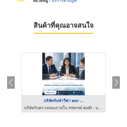
หมวดหมู่ :
บริการทำบัญชี
สินค้าที่คุณอาจสนใจ
บริษัทรับทำวีซ่า wor ...
ี
บริษัทรับตรวจสอบภายใน internal audit - บริษัท เอล บิสซิเนส แอดไวเซอร์รี่ จำกัด