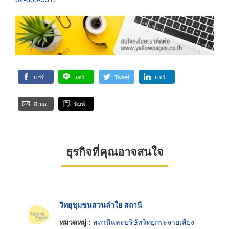
แชร์
แชร์
Tweet
แชร์
อีเมล
พิมพ์
ธุรกิจที่คุณอาจสนใจ
วิทยุชุมชนสวนลำใย สถานี
หมวดหมู่ :
สถานีและบริษัทวิทยุกระจายเสียง