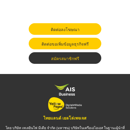
ติดต่อลงโฆษณา
ติดต่อขอเพิ่มข้อมูลธุรกิจฟรี
สมัครสมาชิกฟรี
ไทยแลนด์ เยลโล่เพจเจส
โดย บริษัท เทเลอินโฟ มีเดีย จำกัด (มหาชน) บริษัทในเครือเอไอเอส ในฐานะผู้นำที่