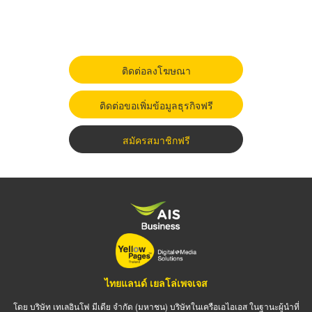
ติดต่อลงโฆษณา
ติดต่อขอเพิ่มข้อมูลธุรกิจฟรี
สมัครสมาชิกฟรี
ไทยแลนด์ เยลโล่เพจเจส
โดย บริษัท เทเลอินโฟ มีเดีย จำกัด (มหาชน) บริษัทในเครือเอไอเอส ในฐานะผู้นำที่