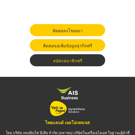
ติดต่อลงโฆษณา
ติดต่อขอเพิ่มข้อมูลธุรกิจฟรี
สมัครสมาชิกฟรี
ไทยแลนด์ เยลโล่เพจเจส
โดย บริษัท เทเลอินโฟ มีเดีย จำกัด (มหาชน) บริษัทในเครือเอไอเอส ในฐานะผู้นำที่