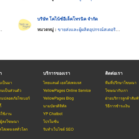
บริษัท โคไน้ซ์อีเล็คโทรนิค จำกัด
หมวดหมู่ :
ขายส่งและผู้ผลิตอุปกรณ์สเตอริโอและไฮไฟ
รา
บริการของเรา
ติดต่อเรา
มเป็นมา
ไทยแลนด์ เยลโล่เพจเจส
ทีมที่ปรึกษาโฆษณา
มเป็นส่วนตัว
YellowPages Online Service
โฆษณากับเรา
มปลอดภัยไซเบอร์
YellowPages Blog
ฝ่ายบริการลูกค้าสัมพั
้
นามบัตรดิจิทัล
วิธีการชำระเงิน
รใช้งาน
YP Chatbot
บผู้ลงโฆษณา
โปรโมชั่น
ลโล่เพจเจสทั่วโลก
รับทำเว็บไซต์ SEO