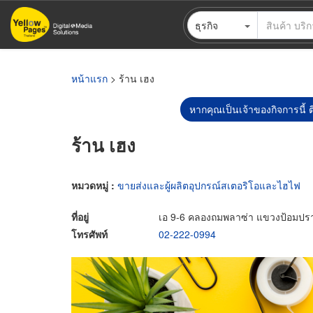
ข้าม
ธุรกิจ
ไป
ยัง
เนื้อหา
หลัก
หน้าแรก
> ร้าน เฮง
หากคุณเป็นเจ้าของกิจการนี้ ต
ร้าน เฮง
หมวดหมู่ :
ขายส่งและผู้ผลิตอุปกรณ์สเตอริโอและไฮไฟ
ที่อยู่
เอ 9-6 คลองถมพลาซ่า แขวงป้อมปรา
โทรศัพท์
02-222-0994