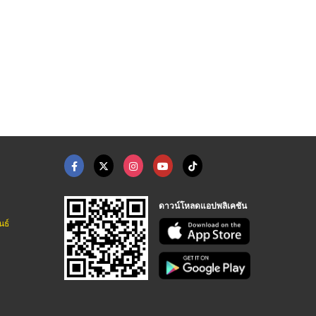
ดาวน์โหลดแอปพลิเคชัน
นธ์