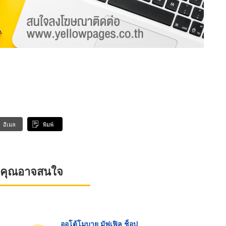
อีเมล
พิมพ์
ที่คุณอาจสนใจ
ออโต้โมบาย มัฟเฟิล ช็อป