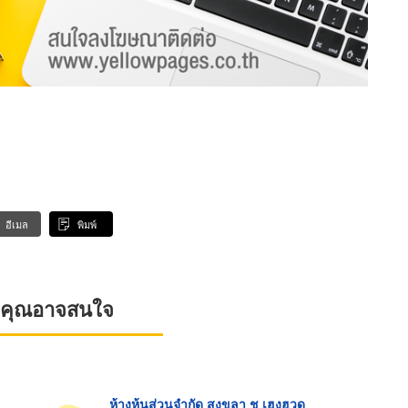
อีเมล
พิมพ์
ที่คุณอาจสนใจ
ห้างหุ้นส่วนจำกัด สงขลา ช เฮงฮวด