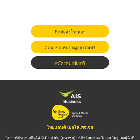
ติดต่อลงโฆษณา
ติดต่อขอเพิ่มข้อมูลธุรกิจฟรี
สมัครสมาชิกฟรี
ไทยแลนด์ เยลโล่เพจเจส
โดย บริษัท เทเลอินโฟ มีเดีย จำกัด (มหาชน) บริษัทในเครือเอไอเอส ในฐานะผู้นำที่