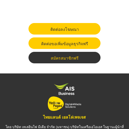
ติดต่อลงโฆษณา
ติดต่อขอเพิ่มข้อมูลธุรกิจฟรี
สมัครสมาชิกฟรี
ไทยแลนด์ เยลโล่เพจเจส
โดย บริษัท เทเลอินโฟ มีเดีย จำกัด (มหาชน) บริษัทในเครือเอไอเอส ในฐานะผู้นำที่