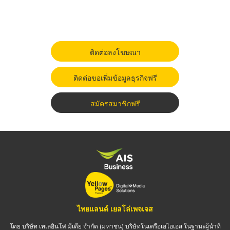
ติดต่อลงโฆษณา
ติดต่อขอเพิ่มข้อมูลธุรกิจฟรี
สมัครสมาชิกฟรี
ไทยแลนด์ เยลโล่เพจเจส
โดย บริษัท เทเลอินโฟ มีเดีย จำกัด (มหาชน) บริษัทในเครือเอไอเอส ในฐานะผู้นำที่