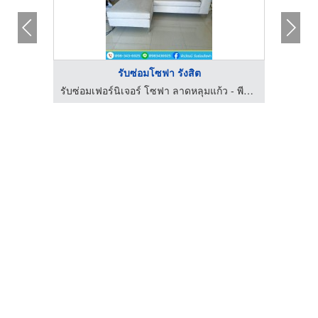
รับซ่อมโซฟา รังสิต
คิเทค
รับซ่อมเฟอร์นิเจอร์ โซฟา ลาดหลุมแก้ว - พีรวัฒน์
โร