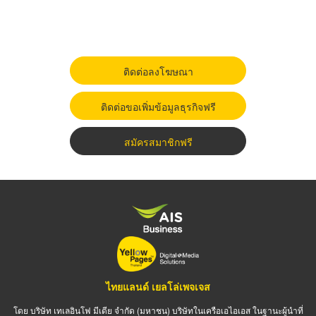
ติดต่อลงโฆษณา
ติดต่อขอเพิ่มข้อมูลธุรกิจฟรี
สมัครสมาชิกฟรี
ไทยแลนด์ เยลโล่เพจเจส
โดย บริษัท เทเลอินโฟ มีเดีย จำกัด (มหาชน) บริษัทในเครือเอไอเอส ในฐานะผู้นำที่