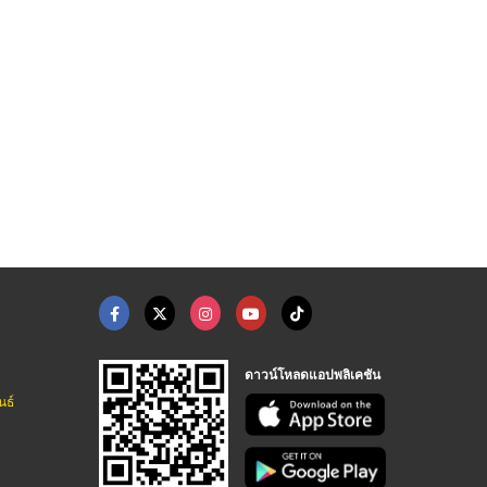
ดาวน์โหลดแอปพลิเคชัน
นธ์