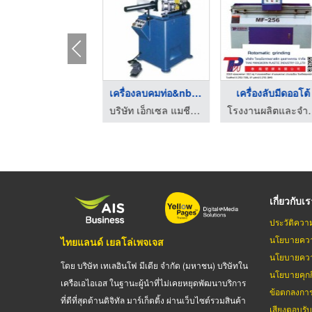
เครื่องลบคมท่อ&nbsp;YU-60 ...
เครื่องลบคมท่อ&nbsp;YU-60 ...
เครื่องลับมีดออโต้
จำหน่ายเครื่องจักรและอุปกรณ์ เอ็กเซล แมชีน เทค
บริษัท เอ็กเซล แมชีน เทค จำกัด
โรงงานผลิตและจำห
เกี่ยวกับเ
ประวัติควา
นโยบายควา
ไทยแลนด์ เยลโล่เพจเจส
นโยบายควา
โดย บริษัท เทเลอินโฟ มีเดีย จำกัด (มหาชน) บริษัทใน
นโยบายคุกกี
เครือเอไอเอส ในฐานะผู้นำที่ไม่เคยหยุดพัฒนาบริการ
ข้อตกลงกา
ที่ดีที่สุดด้านดิจิทัล มาร์เก็ตติ้ง ผ่านเว็บไซต์รวมสินค้า
เสียงตอบรั