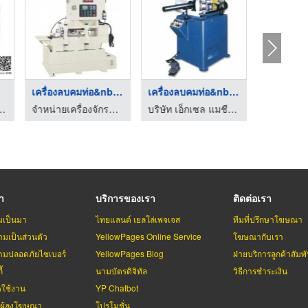
เครื่องลบคมท่อ&nbsp;YU-60 ...
เครื่องลบคมท่อ&nbsp;YU-60 ...
น่ายเครื่องจักรพลาสติก
จำหน่ายเครื่องจักรและอุปกรณ์ เอ็กเซล แมชีน เทค
บริษัท เอ็กเซล แมชีน เทค จำกัด
รา
บริการของเรา
ติดต่อเรา
มเป็นมา
ไทยแลนด์ เยลโล่เพจเจส
ทีมที่ปรึกษาโฆษณา
มเป็นส่วนตัว
YellowPages Online Service
โฆษณากับเรา
มปลอดภัยไซเบอร์
YellowPages Blog
ฝ่ายบริการลูกค้าสัมพั
้
นามบัตรดิจิทัล
วิธีการชำระเงิน
รใช้งาน
YP Chatbot
บผู้ลงโฆษณา
โปรโมชั่น