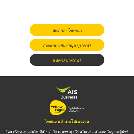
ติดต่อลงโฆษณา
ติดต่อขอเพิ่มข้อมูลธุรกิจฟรี
สมัครสมาชิกฟรี
ไทยแลนด์ เยลโล่เพจเจส
โดย บริษัท เทเลอินโฟ มีเดีย จำกัด (มหาชน) บริษัทในเครือเอไอเอส ในฐานะผู้นำที่